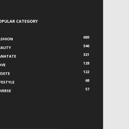
OPULAR CATEGORY
693
ASHION
546
EAUTY
321
ANATATE
128
OVE
122
EDETE
68
IFESTYLE
57
IVERSE