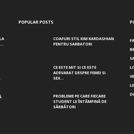
POPULAR POSTS
P
LA
COAFURI STIL KIM KARDASHIAN
F
..
PENTRU SARBATORI
B
S
CE ESTE MIT SI CE ESTE
L
ADEVARAT DESPRE FEMEI SI
V
,
SEX...
L
D
PROBLEME PE CARE FIECARE
Ă
STUDENT LE ÎNTÂMPINĂ DE
SĂRBĂTORI