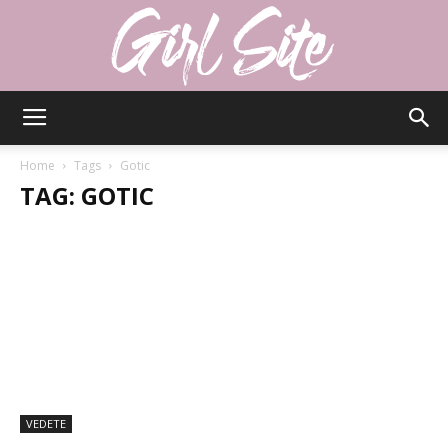
Girlsite
Home
Tags
Gotic
TAG: GOTIC
VEDETE