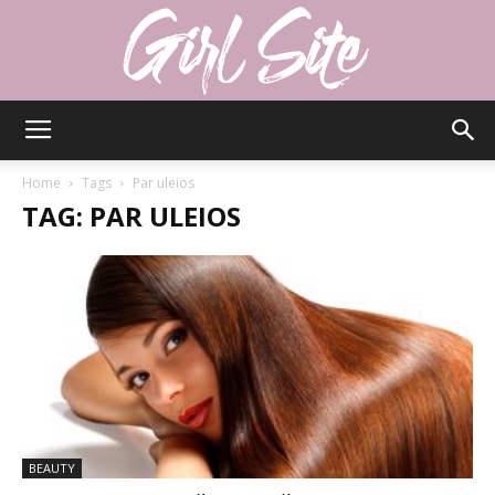
Girlsite
Home
Tags
Par uleios
TAG: PAR ULEIOS
BEAUTY