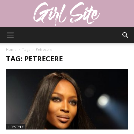
Girlsite
Home
Tags
Petrecere
TAG: PETRECERE
LIFESTYLE