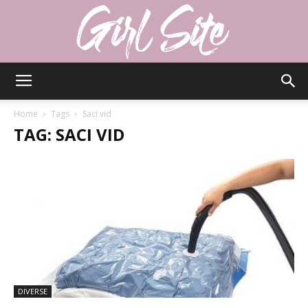
Girlsite
Home
Tags
Saci vid
TAG: SACI VID
DIVERSE