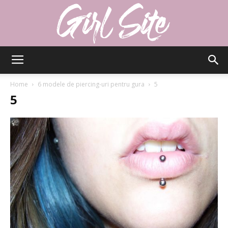
Girlsite
Home
6 modele de piercing-uri pentru gura
5
5