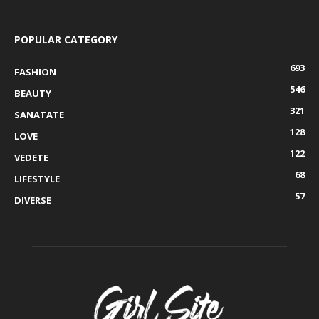
POPULAR CATEGORY
693
FASHION
546
BEAUTY
321
SANATATE
128
LOVE
122
VEDETE
68
LIFESTYLE
57
DIVERSE