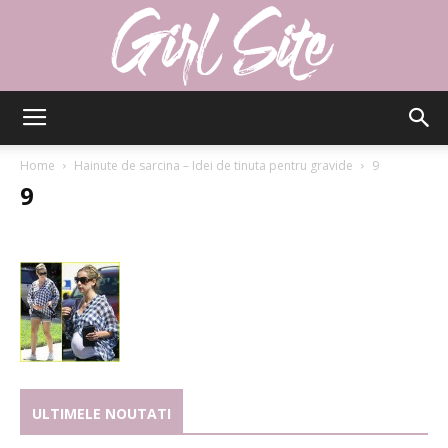
Girlsite
Home
Hainute de sarcina – Idei de tinuta pentru gravide
9
9
ULTIMELE NOUTATI