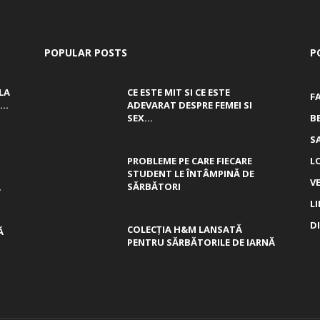
POPULAR POSTS
P
LA
CE ESTE MIT SI CE ESTE
F
..
ADEVARAT DESPRE FEMEI SI
SEX...
B
S
PROBLEME PE CARE FIECARE
L
STUDENT LE ÎNTÂMPINĂ DE
V
,
SĂRBĂTORI
L
D
COLECȚIA H&M LANSATĂ
Ă
PENTRU SĂRBĂTORILE DE IARNĂ