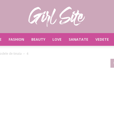
E
FASHION
BEAUTY
LOVE
SANATATE
VEDETE
Girlsite
odele de tinuta
4