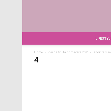
LIFESTYL
Home
Idei de tinuta primavara 2011 – Tendinte si m
4