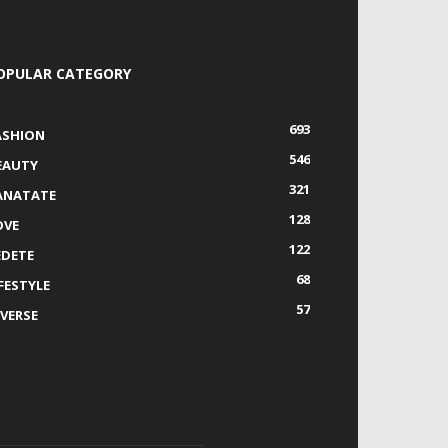
OPULAR CATEGORY
693
ASHION
546
EAUTY
321
ANATATE
128
OVE
122
EDETE
68
IFESTYLE
57
IVERSE