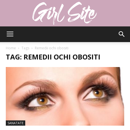
Girlsite
Home
Tags
Remedii ochi obositi
TAG: REMEDII OCHI OBOSITI
SANATATE