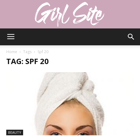
Girlsite
Home
Tags
Spf 20
TAG: SPF 20
BEAUTY