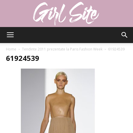
Girlsite
Home
Tendinte 2011 prezentate la Paris Fashion Week
61924539
61924539