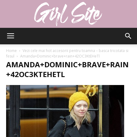
Girlsite
Home
Vezi cele mai hot accesorii pentru toamna – basca tricotata si
fesul
Amanda+Dominic+brave+rain+42OC3KtEHeTl
AMANDA+DOMINIC+BRAVE+RAIN
+42OC3KTEHETL