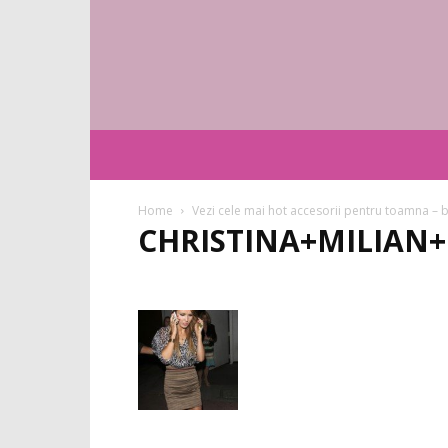
Home
Vezi cele mai hot accesorii pentru toamna – ba
CHRISTINA+MILIAN+