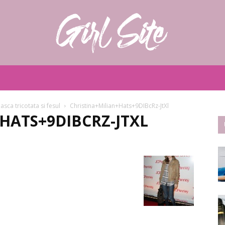
Girlsite
sca tricotata si fesul
Christina+Milian+Hats+9DIBcRz-JtXl
HATS+9DIBCRZ-JTXL