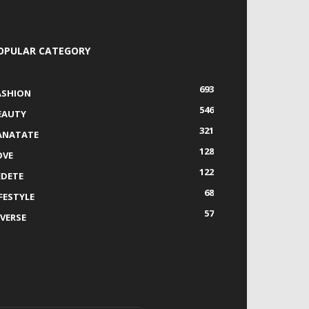
OPULAR CATEGORY
693
ASHION
546
EAUTY
321
ANATATE
128
OVE
122
EDETE
68
IFESTYLE
57
IVERSE