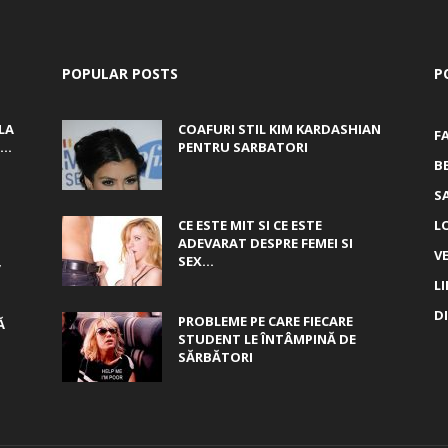
POPULAR POSTS
P
LA
COAFURI STIL KIM KARDASHIAN
F
..
PENTRU SARBATORI
B
S
CE ESTE MIT SI CE ESTE
L
ADEVARAT DESPRE FEMEI SI
V
,
SEX...
L
D
PROBLEME PE CARE FIECARE
Ă
STUDENT LE ÎNTÂMPINĂ DE
SĂRBĂTORI