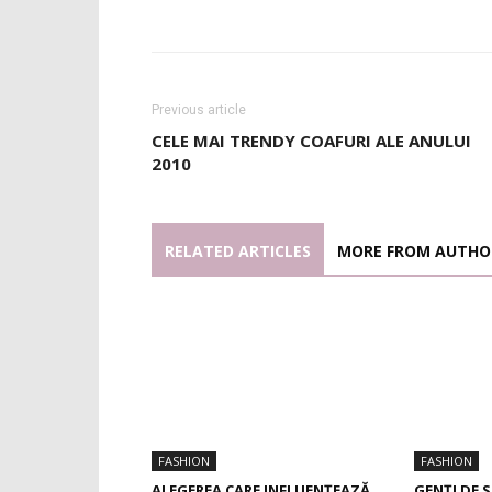
Previous article
CELE MAI TRENDY COAFURI ALE ANULUI
2010
RELATED ARTICLES
MORE FROM AUTHO
FASHION
FASHION
ALEGEREA CARE INFLUENȚEAZĂ
GENȚI DE 