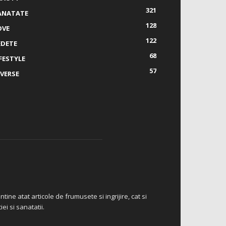
321
ANATATE
128
OVE
122
EDETE
68
IFESTYLE
57
IVERSE
tine atat articole de frumusete si ingrijire, cat si
ei si sanatatii.