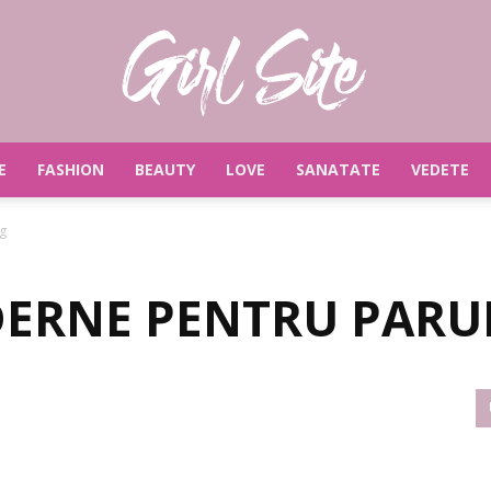
E
FASHION
BEAUTY
LOVE
SANATATE
VEDETE
Girlsite
g
ERNE PENTRU PARU