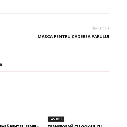
Next article
MASCA PENTRU CADEREA PARULUI
R
FASHION
SEARĂ PENTRU FEMEI –
TRANSFORMĂ-ȚI LOOK-UL CU