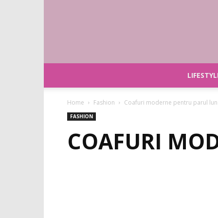
LIFESTYL
Home
Fashion
Coafuri moderne pentru parul lun
FASHION
COAFURI MOD