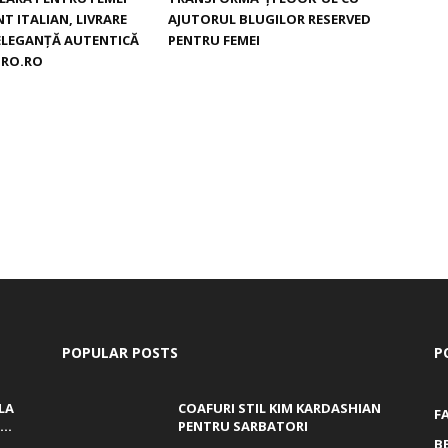
T ITALIAN, LIVRARE
AJUTORUL BLUGILOR RESERVED
 ELEGANȚĂ AUTENTICĂ
PENTRU FEMEI
ORO.RO
POPULAR POSTS
P
LA
COAFURI STIL KIM KARDASHIAN
F
..
PENTRU SARBATORI
B