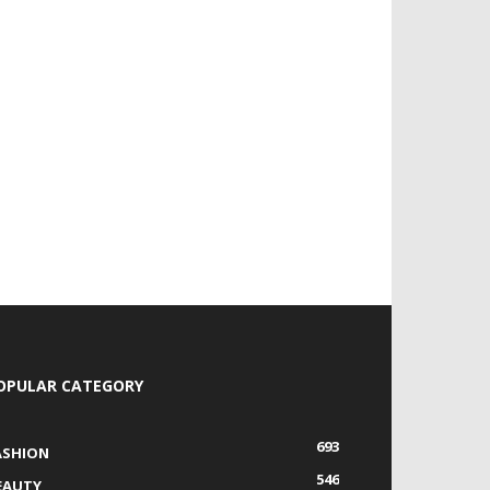
OPULAR CATEGORY
693
ASHION
546
EAUTY