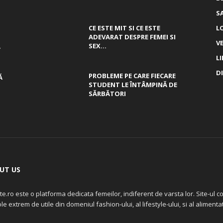
S
CE ESTE MIT SI CE ESTE
L
ADEVARAT DESPRE FEMEI SI
V
,
SEX...
L
D
PROBLEME PE CARE FIECARE
Ă
STUDENT LE ÎNTÂMPINĂ DE
SĂRBĂTORI
UT US
ite.ro este o platforma dedicata femeilor, indiferent de varsta lor. Site-ul con
ole extrem de utile din domeniul fashion-ului, al lifestyle-ului, si al alimentati