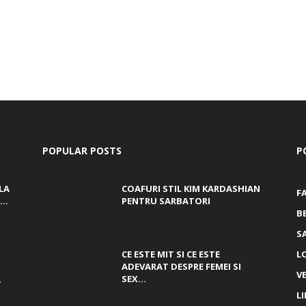
POPULAR POSTS
P
LA
COAFURI STIL KIM KARDASHIAN
F
..
PENTRU SARBATORI
B
S
CE ESTE MIT SI CE ESTE
L
ADEVARAT DESPRE FEMEI SI
V
,
SEX...
L