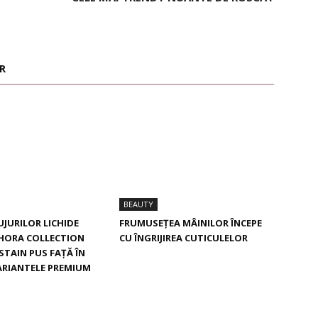
R
BEAUTY
UJURILOR LICHIDE
FRUMUSEȚEA MÂINILOR ÎNCEPE
PHORA COLLECTION
CU ÎNGRIJIREA CUTICULELOR
STAIN PUS FAȚĂ ÎN
ARIANTELE PREMIUM