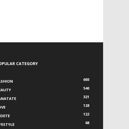
OPULAR CATEGORY
693
ASHION
546
EAUTY
321
ANATATE
128
OVE
122
EDETE
68
IFESTYLE