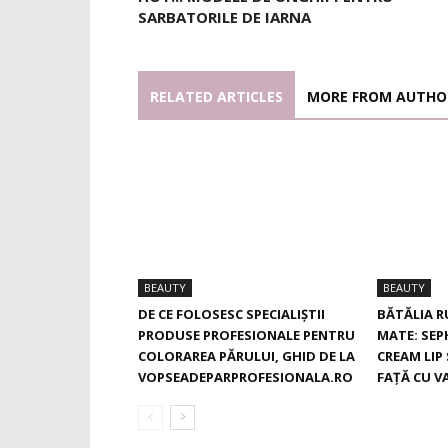
SARBATORILE DE IARNA
RELATED ARTICLES
MORE FROM AUTHO
BEAUTY
BEAUTY
DE CE FOLOSESC SPECIALIȘTII
BĂTĂLIA R
PRODUSE PROFESIONALE PENTRU
MATE: SE
COLORAREA PĂRULUI, GHID DE LA
CREAM LIP 
VOPSEADEPARPROFESIONALA.RO
FAȚĂ CU V