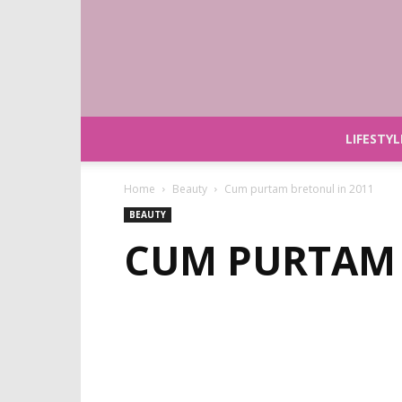
LIFESTYL
Home
Beauty
Cum purtam bretonul in 2011
BEAUTY
CUM PURTAM 