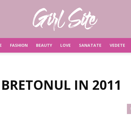
E
FASHION
BEAUTY
LOVE
SANATATE
VEDETE
Girlsite
BRETONUL IN 2011