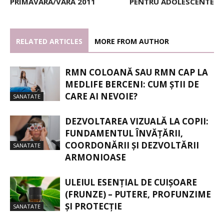
PRIMAVARA/VARA 2011
PENTRU ADOLESCENTE
RELATED ARTICLES
MORE FROM AUTHOR
RMN COLOANĂ SAU RMN CAP LA
MEDLIFE BERCENI: CUM ȘTII DE
CARE AI NEVOIE?
SANATATE
DEZVOLTAREA VIZUALĂ LA COPII:
FUNDAMENTUL ÎNVĂȚĂRII,
COORDONĂRII ȘI DEZVOLTĂRII
SANATATE
ARMONIOASE
ULEIUL ESENȚIAL DE CUIȘOARE
(FRUNZE) – PUTERE, PROFUNZIME
ȘI PROTECȚIE
SANATATE