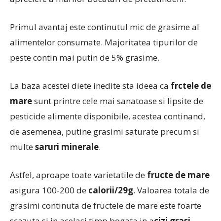
Primul avantaj este continutul mic de grasime al
alimentelor consumate. Majoritatea tipurilor de
peste contin mai putin de 5% grasime.
La baza acestei diete inedite sta ideea ca
frctele de
mare
sunt printre cele mai sanatoase si lipsite de
pesticide alimente disponibile, acestea continand,
de asemenea, putine grasimi saturate precum si
multe
saruri minerale
.
Astfel, aproape toate varietatile de
fructe de mare
asigura 100-200 de
calorii/29g
. Valoarea totala de
grasimi continuta de fructele de mare este foarte
scazuta si in acelasi timp bogata in a
cizi grasi