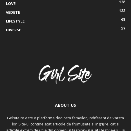
128
LOVE
122
VEDETE
68
LIFESTYLE
57
DIVERSE
ABOUT US
Girlsite.ro este o platforma dedicata femeilor, indiferent de varsta
lor. Site-ul contine atat articole de frumusete si ingrijire, cat si
articole extrem de utile din domeniul fashion-ului, al lifestyle-ului, si