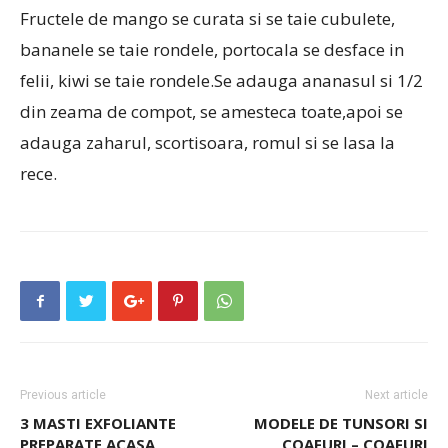
Fructele de mango se curata si se taie cubulete,
bananele se taie rondele, portocala se desface in
felii, kiwi se taie rondele.Se adauga ananasul si 1/2
din zeama de compot, se amesteca toate,apoi se
adauga zaharul, scortisoara, romul si se lasa la
rece.
Previous article
Next article
3 MASTI EXFOLIANTE
MODELE DE TUNSORI SI
PREPARATE ACASA
COAFURI – COAFURI