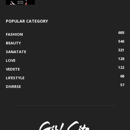
POPULAR CATEGORY
693
FASHION
546
BEAUTY
321
SANATATE
128
LOVE
122
VEDETE
68
LIFESTYLE
57
DIVERSE