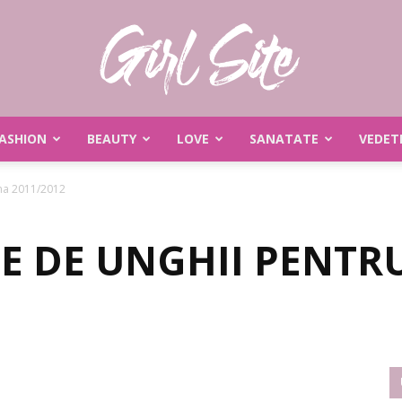
ASHION
BEAUTY
LOVE
SANATATE
VEDET
Girlsite
rna 2011/2012
E DE UNGHII PENTR