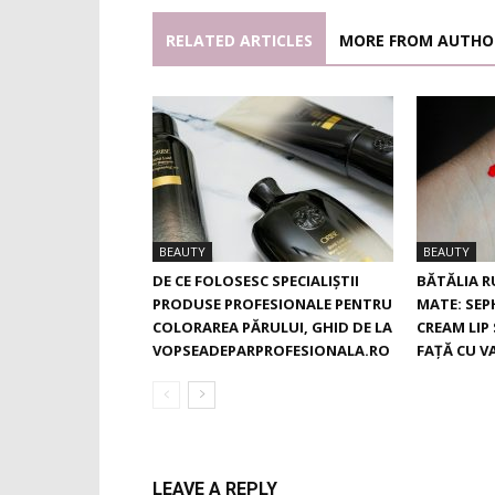
RELATED ARTICLES
MORE FROM AUTHO
BEAUTY
BEAUTY
DE CE FOLOSESC SPECIALIȘTII
BĂTĂLIA R
PRODUSE PROFESIONALE PENTRU
MATE: SE
COLORAREA PĂRULUI, GHID DE LA
CREAM LIP 
VOPSEADEPARPROFESIONALA.RO
FAȚĂ CU V
LEAVE A REPLY