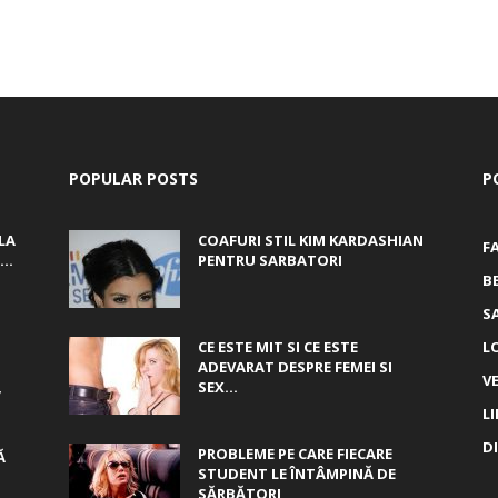
POPULAR POSTS
P
LA
COAFURI STIL KIM KARDASHIAN
F
..
PENTRU SARBATORI
B
S
CE ESTE MIT SI CE ESTE
L
ADEVARAT DESPRE FEMEI SI
V
,
SEX...
L
D
PROBLEME PE CARE FIECARE
Ă
STUDENT LE ÎNTÂMPINĂ DE
SĂRBĂTORI