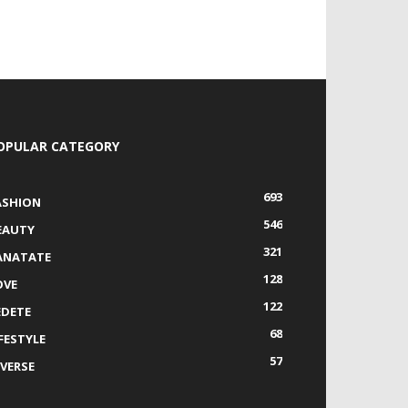
OPULAR CATEGORY
693
ASHION
546
EAUTY
321
ANATATE
128
OVE
122
EDETE
68
IFESTYLE
57
IVERSE