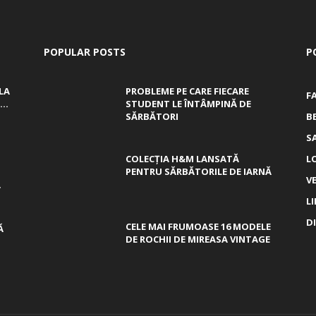
POPULAR POSTS
P
LA
PROBLEME PE CARE FIECARE
F
..
STUDENT LE ÎNTÂMPINĂ DE
SĂRBĂTORI
B
S
COLECȚIA H&M LANSATĂ
L
PENTRU SĂRBĂTORILE DE IARNĂ
V
,
L
D
CELE MAI FRUMOASE 16 MODELE
Ă
DE ROCHII DE MIREASA VINTAGE