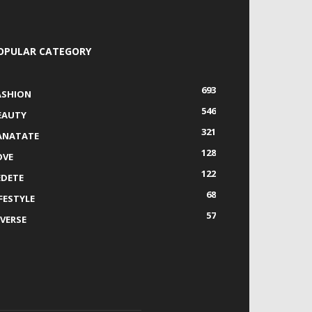
OPULAR CATEGORY
693
ASHION
546
EAUTY
321
ANATATE
128
OVE
122
EDETE
68
IFESTYLE
57
IVERSE