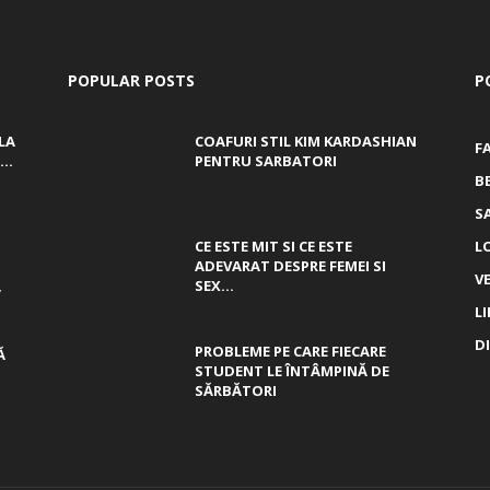
POPULAR POSTS
P
LA
COAFURI STIL KIM KARDASHIAN
F
..
PENTRU SARBATORI
B
S
CE ESTE MIT SI CE ESTE
L
ADEVARAT DESPRE FEMEI SI
V
,
SEX...
L
D
PROBLEME PE CARE FIECARE
Ă
STUDENT LE ÎNTÂMPINĂ DE
SĂRBĂTORI