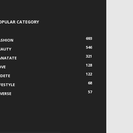
OPULAR CATEGORY
693
ASHION
546
EAUTY
321
ANATATE
128
OVE
122
EDETE
68
IFESTYLE
57
IVERSE