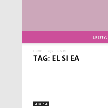
LIFESTYL
Home
Tags
El si ea
TAG: EL SI EA
LIFESTYLE