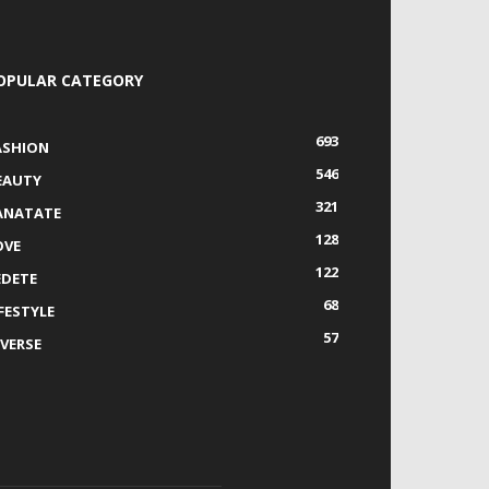
OPULAR CATEGORY
693
ASHION
546
EAUTY
321
ANATATE
128
OVE
122
EDETE
68
IFESTYLE
57
IVERSE