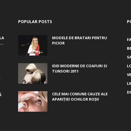
POPULAR POSTS
P
LA
MODELE DE BRATARI PENTRU
F
..
PICIOR
B
S
IDEI MODERNE DE COAFURI SI
L
TUNSORI 2011
V
,
L
D
CELE MAI COMUNE CAUZE ALE
Ă
APARIȚIEI OCHILOR ROȘII