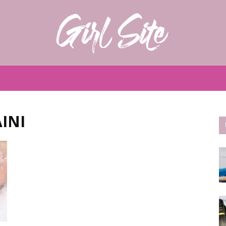
Girlsite
INI