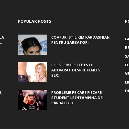
POPULAR POSTS
P
LA
COAFURI STIL KIM KARDASHIAN
F
..
PENTRU SARBATORI
B
S
CE ESTE MIT SI CE ESTE
L
ADEVARAT DESPRE FEMEI SI
V
,
SEX...
L
D
PROBLEME PE CARE FIECARE
Ă
STUDENT LE ÎNTÂMPINĂ DE
SĂRBĂTORI