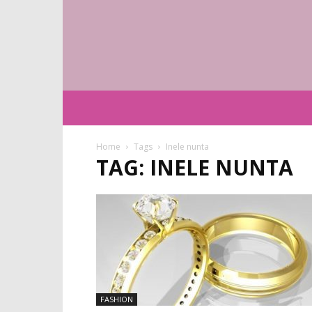
Home
Tags
Inele nunta
TAG: INELE NUNTA
FASHION