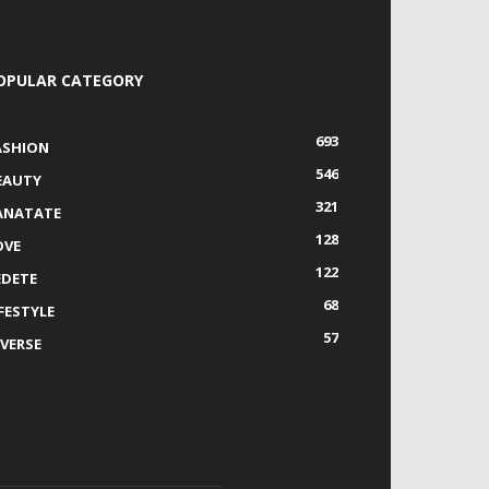
OPULAR CATEGORY
693
ASHION
546
EAUTY
321
ANATATE
128
OVE
122
EDETE
68
IFESTYLE
57
IVERSE