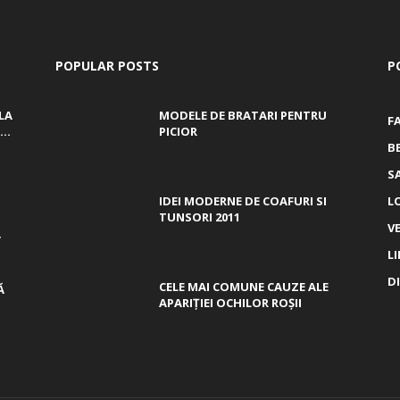
POPULAR POSTS
P
LA
MODELE DE BRATARI PENTRU
F
..
PICIOR
B
S
IDEI MODERNE DE COAFURI SI
L
TUNSORI 2011
V
,
L
D
CELE MAI COMUNE CAUZE ALE
Ă
APARIȚIEI OCHILOR ROȘII