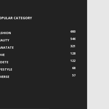
OPULAR CATEGORY
693
ASHION
546
EAUTY
321
ANATATE
128
OVE
122
EDETE
68
IFESTYLE
57
IVERSE