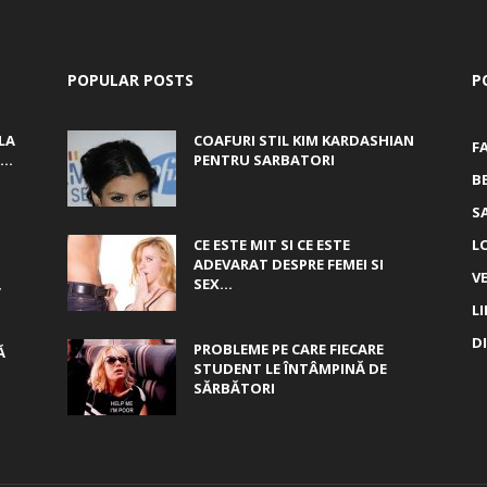
POPULAR POSTS
P
LA
COAFURI STIL KIM KARDASHIAN
F
..
PENTRU SARBATORI
B
S
CE ESTE MIT SI CE ESTE
L
ADEVARAT DESPRE FEMEI SI
V
,
SEX...
L
D
PROBLEME PE CARE FIECARE
Ă
STUDENT LE ÎNTÂMPINĂ DE
SĂRBĂTORI