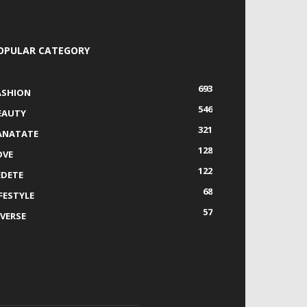
OPULAR CATEGORY
693
ASHION
546
EAUTY
321
ANATATE
128
OVE
122
EDETE
68
IFESTYLE
57
IVERSE