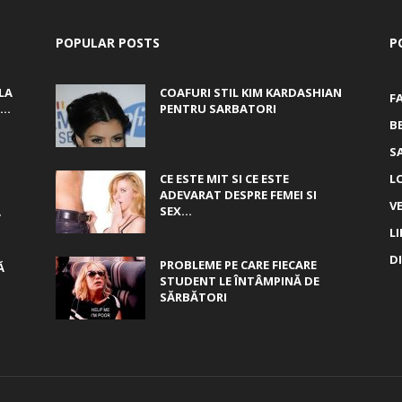
POPULAR POSTS
P
LA
COAFURI STIL KIM KARDASHIAN
F
..
PENTRU SARBATORI
B
S
CE ESTE MIT SI CE ESTE
L
ADEVARAT DESPRE FEMEI SI
V
,
SEX...
L
D
PROBLEME PE CARE FIECARE
Ă
STUDENT LE ÎNTÂMPINĂ DE
SĂRBĂTORI