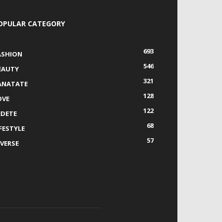
OPULAR CATEGORY
693
ASHION
546
EAUTY
321
ANATATE
128
OVE
122
EDETE
68
IFESTYLE
57
IVERSE