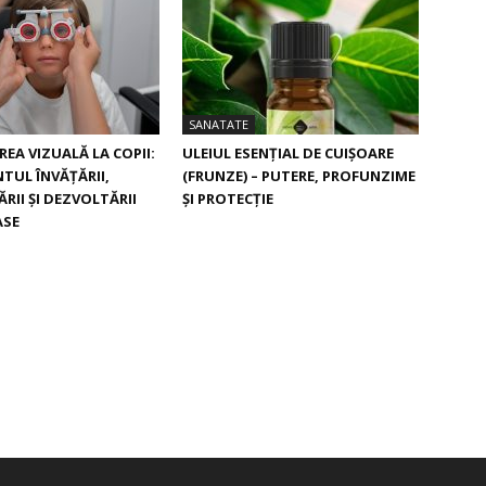
SANATATE
EA VIZUALĂ LA COPII:
ULEIUL ESENȚIAL DE CUIȘOARE
UL ÎNVĂȚĂRII,
(FRUNZE) – PUTERE, PROFUNZIME
II ȘI DEZVOLTĂRII
ȘI PROTECȚIE
ASE