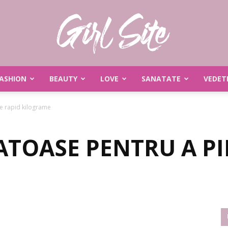
ASHION
BEAUTY
LOVE
SANATATE
VEDET
Girlsite
de rapid kilograme
ATOASE PENTRU A PI