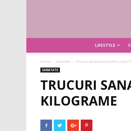
LIFESTYLE
F
Home
Sanatate
Trucuri sanatoase pentru a pier
SANATATE
TRUCURI SAN
KILOGRAME