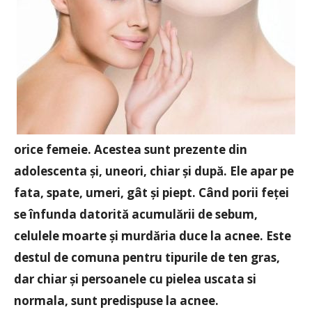
orice femeie. Acestea sunt prezente din
adolescenta și, uneori, chiar și după. Ele apar pe
fata, spate, umeri, gât și piept. Când porii feței
se înfunda datorită acumulării de sebum,
celulele moarte și murdăria duce la acnee. Este
destul de comuna pentru tipurile de ten gras,
dar chiar și persoanele cu pielea uscata si
normala, sunt predispuse la acnee.