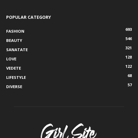
POPULAR CATEGORY
693
FASHION
546
BEAUTY
321
SANATATE
128
LOVE
122
VEDETE
68
LIFESTYLE
57
DIVERSE