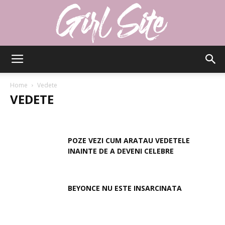
Girlsite
Home
Vedete
VEDETE
BEAUTY
DIVERSE
FASHION
LIFESTYLE
LOVE
SANATATE
VEDETE
POZE VEZI CUM ARATAU VEDETELE
INAINTE DE A DEVENI CELEBRE
BEYONCE NU ESTE INSARCINATA