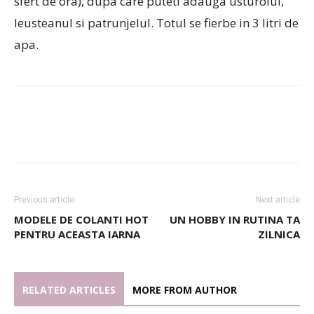
sfert de ora), dupa care puteti adauga usturoiul,
leusteanul si patrunjelul. Totul se fierbe in 3 litri de
apa.
Previous article
Next article
MODELE DE COLANTI HOT
UN HOBBY IN RUTINA TA
PENTRU ACEASTA IARNA
ZILNICA
RELATED ARTICLES
MORE FROM AUTHOR