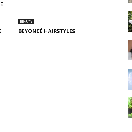
E
BEAUTY
E
BEYONCÉ HAIRSTYLES