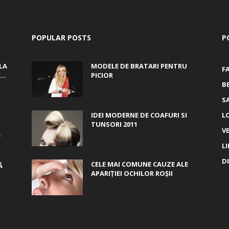
POPULAR POSTS
P
LA
MODELE DE BRATARI PENTRU
F
..
PICIOR
B
S
IDEI MODERNE DE COAFURI SI
L
TUNSORI 2011
V
,
L
D
CELE MAI COMUNE CAUZE ALE
Ă
APARIȚIEI OCHILOR ROȘII