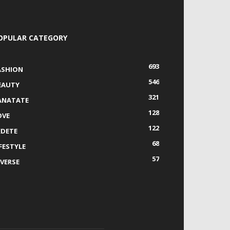
OPULAR CATEGORY
693
ASHION
546
EAUTY
321
ANATATE
128
OVE
122
EDETE
68
IFESTYLE
57
IVERSE