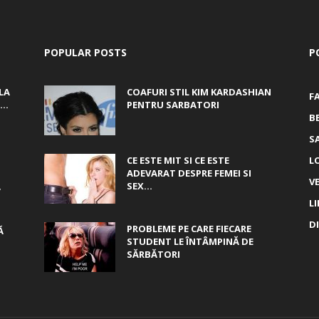
POPULAR POSTS
P
LA
COAFURI STIL KIM KARDASHIAN
F
..
PENTRU SARBATORI
B
S
CE ESTE MIT SI CE ESTE
L
ADEVARAT DESPRE FEMEI SI
V
,
SEX...
L
D
PROBLEME PE CARE FIECARE
Ă
STUDENT LE ÎNTÂMPINĂ DE
SĂRBĂTORI