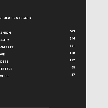
OPULAR CATEGORY
693
ASHION
546
EAUTY
321
ANATATE
128
OVE
122
EDETE
68
IFESTYLE
57
IVERSE