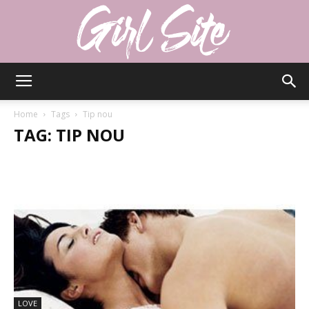
Girlsite
Home
Tags
Tip nou
TAG: TIP NOU
LOVE