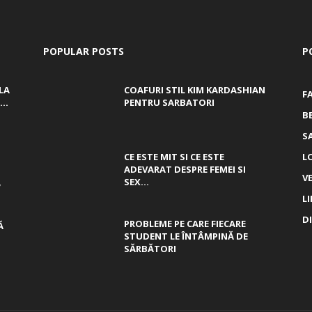
POPULAR POSTS
P
LA
COAFURI STIL KIM KARDASHIAN
F
..
PENTRU SARBATORI
B
S
CE ESTE MIT SI CE ESTE
L
ADEVARAT DESPRE FEMEI SI
V
,
SEX...
L
D
PROBLEME PE CARE FIECARE
Ă
STUDENT LE ÎNTÂMPINĂ DE
SĂRBĂTORI