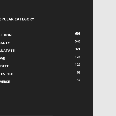
OPULAR CATEGORY
693
ASHION
546
EAUTY
321
ANATATE
128
OVE
122
EDETE
68
IFESTYLE
57
IVERSE