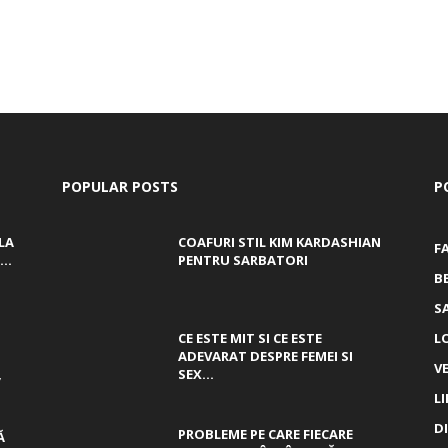
POPULAR POSTS
P
LA
COAFURI STIL KIM KARDASHIAN
F
..
PENTRU SARBATORI
B
S
CE ESTE MIT SI CE ESTE
L
ADEVARAT DESPRE FEMEI SI
V
,
SEX...
L
D
PROBLEME PE CARE FIECARE
Ă