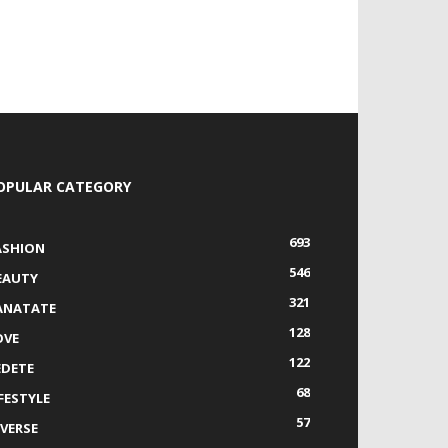
OPULAR CATEGORY
693
ASHION
546
EAUTY
321
ANATATE
128
OVE
122
EDETE
68
IFESTYLE
57
IVERSE