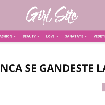
ASHION
BEAUTY
LOVE
SANATATE
VEDET
Girlsite
INCA SE GANDESTE L