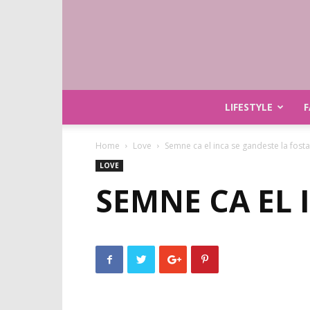
LIFESTYLE
F
Home
Love
Semne ca el inca se gandeste la fosta
LOVE
SEMNE CA EL 