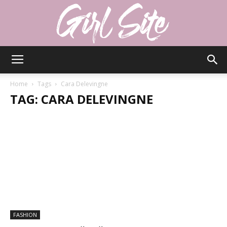
Girlsite
Home
Tags
Cara Delevingne
TAG: CARA DELEVINGNE
FASHION