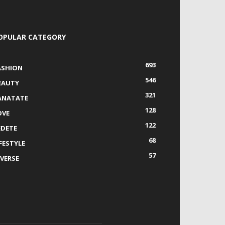
OPULAR CATEGORY
693
ASHION
546
EAUTY
321
ANATATE
128
OVE
122
EDETE
68
IFESTYLE
57
IVERSE