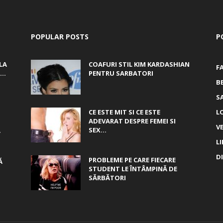
POPULAR POSTS
P
LA
COAFURI STIL KIM KARDASHIAN
F
..
PENTRU SARBATORI
B
S
CE ESTE MIT SI CE ESTE
L
ADEVARAT DESPRE FEMEI SI
V
,
SEX...
L
D
PROBLEME PE CARE FIECARE
Ă
STUDENT LE ÎNTÂMPINĂ DE
SĂRBĂTORI